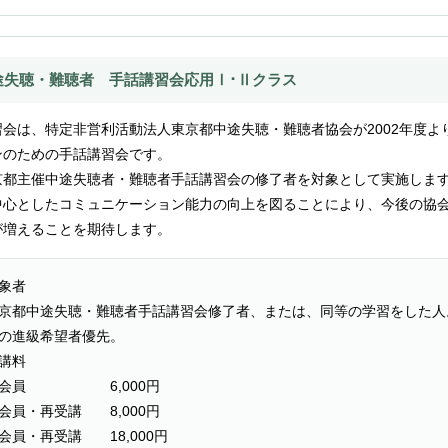
途失聴・難聴者 手話講習会応用Ⅰ･Ⅱクラス
習会は、特定非営利活動法人東京都中途失聴・難聴者協会が2002年度よ
ンのための手話講習会です。
京都主催中途失聴者・難聴者手話講習会の修了者を対象として実施しま
中心としたコミュニケーション能力の向上を図ることにより、今後の協
が増えることを期待します。
象者
京都中途失聴・難聴者手話講習会修了者、または、同等の学習をした人
の進級希望者優先。
講料
協会員 6,000円
会員・再受講 8,000円
会員・再受講 18,000円