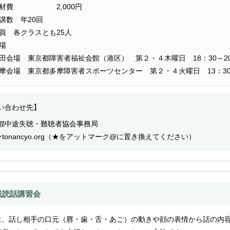
教材費 2,000円
講数 年20回
員 各クラスとも25人
場
田会場 東京都障害者福祉会館（港区） 第２・４木曜日 18：30～20
摩会場 東京都多摩障害者スポーツセンター 第２・４火曜日 13：30～
い合わせ先】
都中途失聴・難聴者協会事務局
o★tonancyo.org（★をアットマーク@に置き換えてください）
践読話講習会
は、話し相手の口元（唇・歯・舌・あご）の動きや顔の表情から話の内