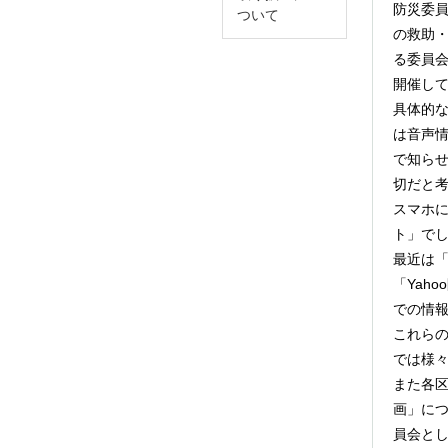
防災委
ついて
の救助
る委員
開催し
具体的
は音声
で知ら
切だと
スマホ
ト」で
最近は「
「Yah
での情
これら
では様
また各
画」に
員会と