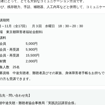
聴者にとって、とても大切なコミュニケーション方法です。
学び、残存聴力、手話、補聴器、人工内耳などと併用して、コミュニケ
講期間
月～11月（全17回） 月３回 水曜日 18：30～20：30
場 東京都障害者福祉会館B1
講料
協会員 5,000円
会員・再受講 5,900円
会員・再受講 15,500円
教材費 2,000円
集人数 25名
募資格 中途失聴者、難聴者及びその家族、身体障害者手帳をお持ちで
の方も受講できます。
込先・問い合わせ先】
都中途失聴・難聴者協会事務局「実践読話講習会係」