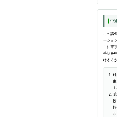
中
この講
ーショ
主に東
手話を
ける方
対
東
Ⅰ
受
協
非