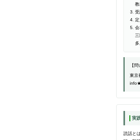
受
定
会
三
多
【問
東京
inf
実
読話と