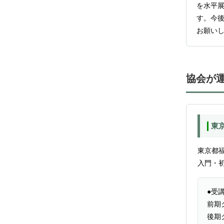
を水平
す。今
お願い
協会が
東
東京都
入門・
●受
前期
後期