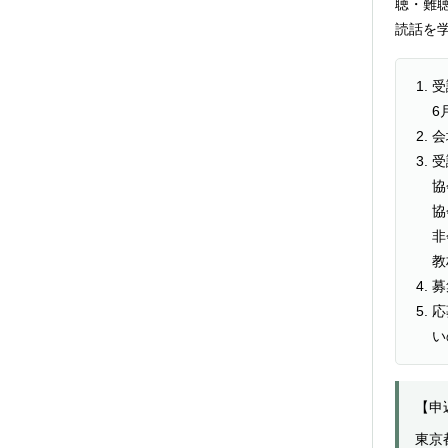
聴・難
読話を
受
6
会
受
協
非
募
応
い
【申
東京