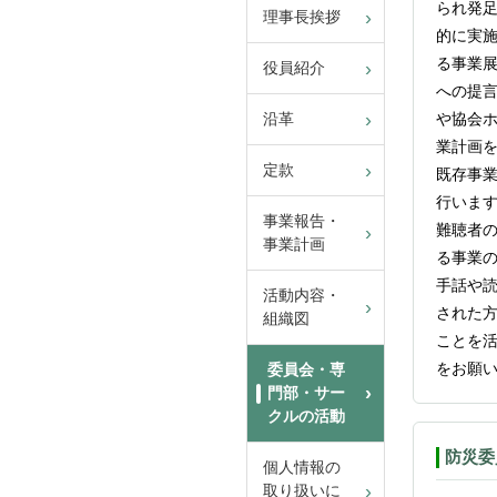
られ発
理事長挨拶
的に実
る事業
役員紹介
への提
や協会
沿革
業計画
定款
既存事
行いま
事業報告・
難聴者
事業計画
る事業
手話や
活動内容・
された
組織図
ことを
をお願
委員会・専
門部・サー
クルの活動
防災委
個人情報の
取り扱いに