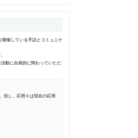
り開催している手話とコミュニケ
す。
会活動に自発的に関わっていただ
。但し、応用Ⅱは現在の応用