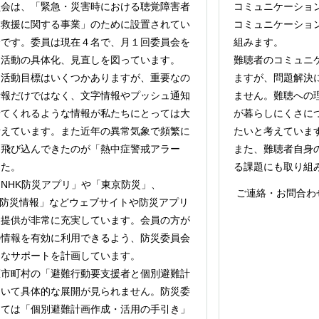
員会は、「緊急・災害時における聴覚障害者
コミュニケーショ
・救援に関する事業」のために設置されてい
コミュニケーショ
会です。委員は現在４名で、月１回委員会を
組みます。
て活動の具体化、見直しを図っています。
難聴者のコミュニ
な活動目標はいくつかありますが、重要なの
ますが、問題解決
情報だけではなく、文字情報やプッシュ通知
ません。難聴への
せてくれるような情報が私たちにとっては大
が暮らしにくさに
考えています。また近年の異常気象で頻繁に
たいと考えていま
に飛び込んできたのが「熱中症警戒アラー
また、難聴者自身
した。
る課題にも取り組
NHK防災アプリ」や「東京防災」、
ご連絡・お問合わ
oo防災情報」などウェブサイトや防災アプリ
報提供が非常に充実しています。会員の方が
の情報を有効に利用できるよう、防災委員会
々なサポートを計画しています。
区市町村の「避難行動要支援者と個別避難計
ついて具体的な展開が見られません。防災委
しては「個別避難計画作成・活用の手引き」