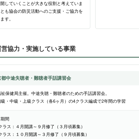
展開していくことが大きな役割と考えていま
後とも協会の防災活動へのご支援・ご協力を
します。
運営協力・実施している事業
京都中途失聴者・難聴者手話講習会
福祉保健局主催。中途失聴・難聴者のための手話講習会。
初級・中級・上級クラス（各6ヶ月）の4クラス編成で2年間の学習
講期間
クラス：４月開講～９月修了（３月頃募集）
クラス：１０月開講～３月修了（９月頃募集）