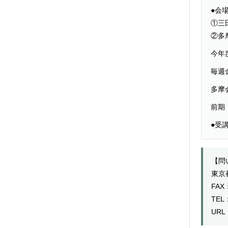
●会
①三
②多
今年
毎週
多摩
前期
●受
【問
東京
FAX：
TEL：
URL