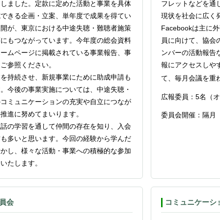
足しました。定款に定めた活動と事業を具体
フレットなどを通
施できる企画・立案、単年度で成果を得てい
現状を社会に広く
展開が、東京における中途失聴・難聴者施策
Facebook
は主に外
言にもつながっています。今年度の総会資料
員に向けて、協会
ホームページに掲載されている事業報告、事
ンバーの活動報告
をご参照ください。
報にアクセスしや
業を持続させ、新規事業にために助成申請も
て、毎月会議を重
す。今後の事業実施については、中途失聴・
広報委員：
5
名（オ
のコミュニケーションの充実や自立につなが
の推進に努めてまいります。
委員会開催：隔月
読話の学習を通して仲間の存在を知り、入会
方も多いと思います。今回の経験から学んだ
活かし、様々な活動・事業への積極的な参加
いいたします。
員会
コミュニケーシ