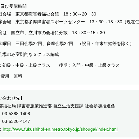
場及び受講時間
田会場 東京都障害者福祉会館 18：30～20：30
摩会場 東京都多摩障害者スポーツセンター 13：30～15：30（現在
度は、国立市、立川市の会場に分散 13：30～15：30
金曜日 三田会場22回、多摩会場22回 （祝日・年末年始等を除く）
会場のみ変則的な３クラス編成
：初級・中級・上級クラス 後期：入門・中級・上級クラス
講費用 無料
い合わせ先】
都福祉局 障害者施策推進部 自立生活支援課 社会参加推進係
03-5388-1408
03-5320-4147
：
http://www.fukushihoken.metro.tokyo.jp/shougai/index.html