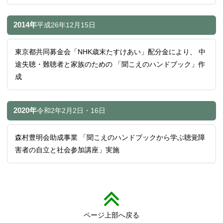
2014年
平成26年
12月15日
東京都共同募金会「NHK歳末たすけあい」配分金により、 中
途失聴・難聴者と家族のための 「聞こえのハンドブック」作
成
2020年
令和2年
2月2日・16日
森村豊明会助成事業 「聞こえのハンドブックから学ぶ聴覚障
害者の自立と社会参加講座」実施
ページ上部へ戻る