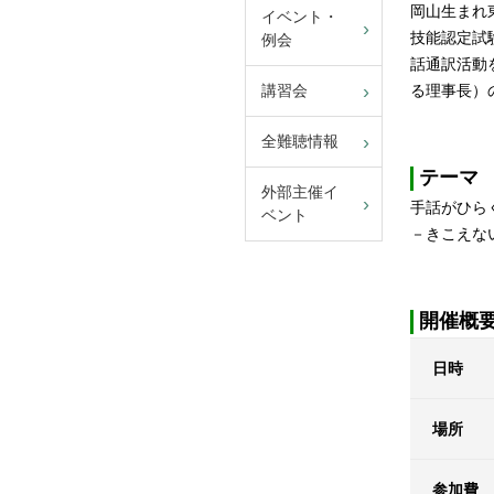
岡山生まれ
イベント・
技能認定試
例会
話通訳活動を
る理事長）
講習会
全難聴情報
テーマ
外部主催イ
手話がひら
ベント
－きこえな
開催概
日時
場所
参加費