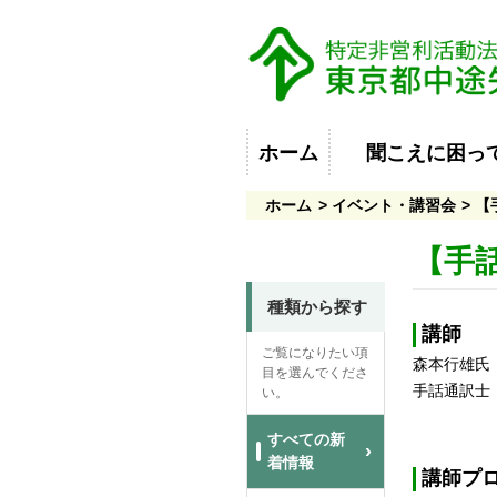
ホーム
聞こえに困っ
ホーム
イベント・講習会
【
【手
種類から探す
講師
ご覧になりたい項
森本行雄氏
目を選んでくださ
手話通訳士・
い。
すべての新
着情報
講師プ