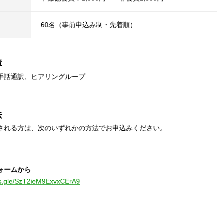
60名（事前申込み制・先着順）
障
手話通訳、ヒアリングループ
法
される方は、次のいずれかの方法でお申込みください。
ォームから
ms.gle/SzT2ieM9ExvxCErA9