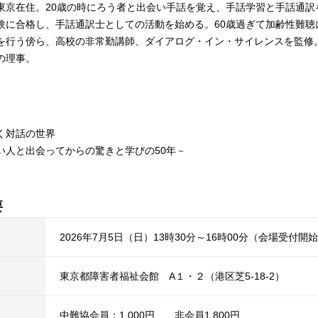
東京在住。20歳の時にろう者と出会い手話を覚え、手話学習と手話通訳
験に合格し、手話通訳士としての活動を始める。60歳過ぎて加齢性難聴
行う傍ら、高校の非常勤講師、ダイアログ・イン・サイレンスを監修。一般社
の理事。
く対話の世界
い人と出会ってからの驚きと学びの50年－
要
2026年7月5日（日）13時30分～16時00分（会場受付開始
東京都障害者福祉会館 A１・２（港区芝5-18-2）
中難協会員：1,000円 非会員1,800円