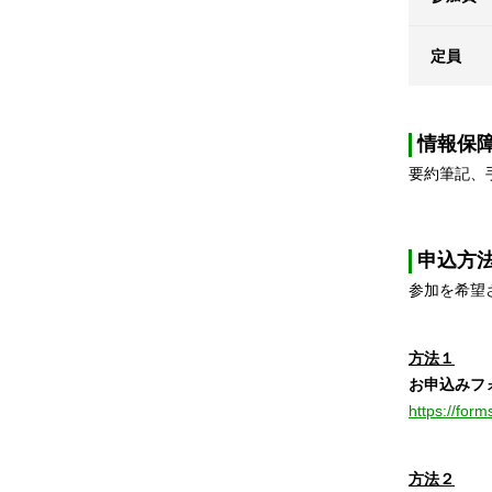
定員
情報保
要約筆記、
申込方
参加を希望
方法１
お申込みフ
https://for
方法２