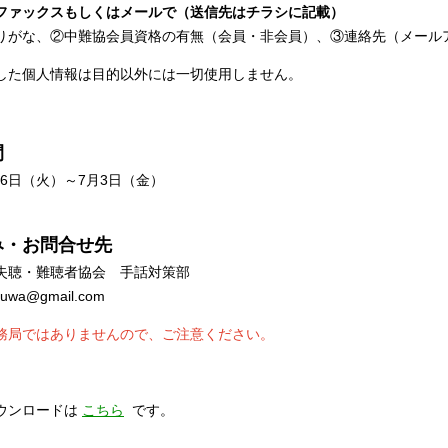
ファックスもしくはメールで（送信先はチラシに記載）
りがな、②
中難協
会員資格の有無（会員・非会員）
、③連絡先（メール
した個人情報は目的以外には一切使用しません。
間
月16日（火）～7月3日（金）
み・お問合せ先
失聴・難聴者協会 手話対策部
yuwa@gmail.com
務局ではありませんので、ご注意ください。
ウンロードは
こちら
で
す。