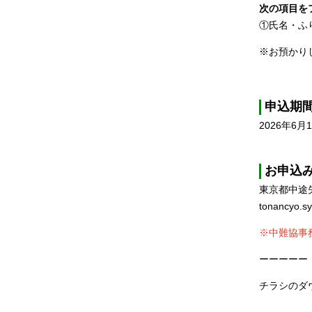
次の項目を
①氏名・ふ
※お預かり
申込期
2026年6
お申込
東京都中途
tonancyo.s
※中難協事
ーーーーー
チラシのダ