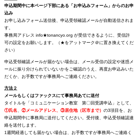
申込期間中に本ページ下部にある「お申込みフォーム」からのお申
込み
お申し込みフォーム送信後、申込受領確認メールが自動送信されま
す。
事務局アドレス info★tonancyo.org が受信できるように、受信許
可の設定をお願いします。（★をアットマーク＠に置き換えてくだ
さい）
申込受領確認メールが届かない場合は、メール受信の設定や迷惑メ
ールに振り分けられていないかをご確認のうえ、再度お申込みいた
だくか、お手数ですが事務局へご連絡ください。
方法２
メールもしくはファックスにて事務局あてに送付
タイトルを「コミュニケーション教室 第〇回受講申込」として、
①氏名
、
②メールアドレス、③居住地（区市まで）
の3項目を、お
申込期間中に事務局に送付してください。
受付後、申込受領確認連
絡を送付します。
1週間経過しても届かない場合は、お手数ですが事務局へご連絡く