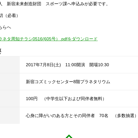
人 新宿未来創造財団 スポーツ課へ申込みが必要です。
締切（必着）
ちらへ
ネタ周知チラシ0516(605号）.pdfをダウンロード
要
2017年7月8日(土) 11:00開演 開場10:30
新宿コズミックセンター8階プラネタリウム
100円 （中学生以下および同伴者無料）
心身に障がいのある方とその同伴者 70名 （多数抽選